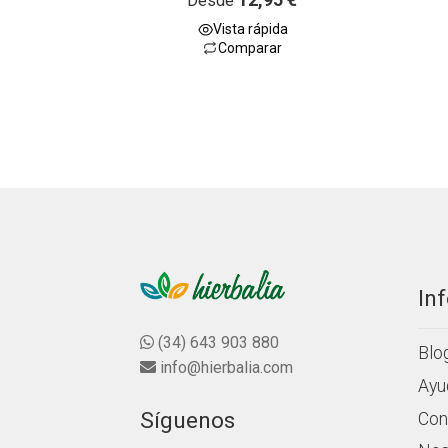
Desde
con
4.50
de
Vista rápida
5
Comparar
In
(34) 643 903 880
Blo
info@hierbalia.com
Ayu
Síguenos
Con