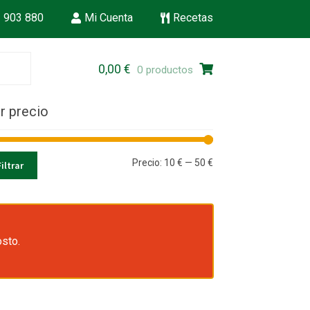
 903 880
Mi Cuenta
Recetas
Ir
Ir
0,00
€
0 productos
a
al
la
contenido
r precio
navegación
Precio
Precio
Precio:
10 €
—
50 €
Filtrar
mínimo
máximo
osto.