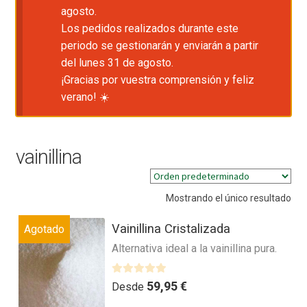
agosto.
Los pedidos realizados durante este
periodo se gestionarán y enviarán a partir
del lunes 31 de agosto.
¡Gracias por vuestra comprensión y feliz
verano! ☀️
vainillina
Mostrando el único resultado
Vainillina Cristalizada
Agotado
Alternativa ideal a la vainillina pura.
V
59,95
€
Desde
a