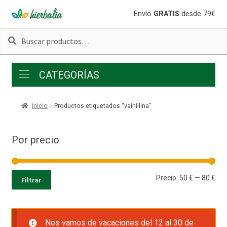
Ir
Ir
Envío
GRATIS
desde 79€
a
al
Buscar
Buscar
la
contenido
por:
navegación
CATEGORÍAS
Inicio
Productos etiquetados “vainillina”
Por precio
Pre
Pre
Precio:
50 €
—
80 €
Filtrar
mí
má
Nos vamos de vacaciones del 12 al 30 de