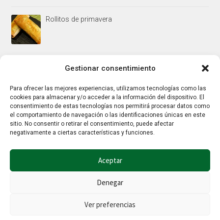
Rollitos de primavera
Mus/paté de higaditos al oporto rojo
Gestionar consentimiento
Para ofrecer las mejores experiencias, utilizamos tecnologías como las
cookies para almacenar y/o acceder a la información del dispositivo. El
Jamoncitos de pollo en salsa de almendras
consentimiento de estas tecnologías nos permitirá procesar datos como
el comportamiento de navegación o las identificaciones únicas en este
sitio. No consentir o retirar el consentimiento, puede afectar
negativamente a ciertas características y funciones.
Aceptar
Denegar
© Hierbalia 2026
Este sitio web utiliza la tecnología Google reCaptcha por lo que también
Ver preferencias
aplican la
Política de privacidad
y los
Términos y condiciones
de Google.