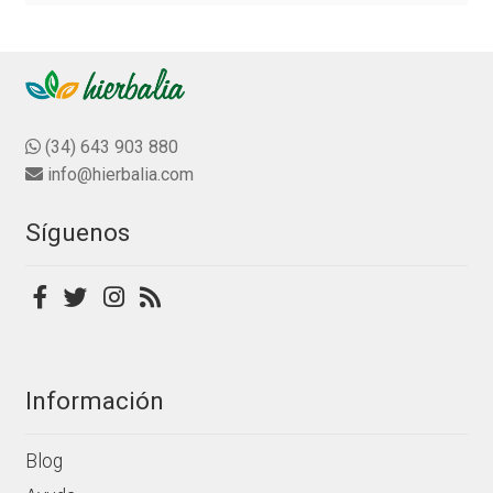
la
página
de
producto
(34) 643 903 880
info@hierbalia.com
Síguenos
Información
Blog