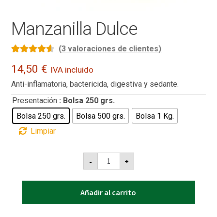
Manzanilla Dulce
(
3
valoraciones de clientes)
Valorado
3
14,50
€
IVA incluido
con
4.67
de
Anti-inflamatoria, bactericida, digestiva y sedante.
5 en base a
valoraciones
Presentación
: Bolsa 250 grs.
de clientes
Bolsa 250 grs.
Bolsa 500 grs.
Bolsa 1 Kg.
Limpiar
Manzanilla
-
+
Dulce
cantidad
Añadir al carrito