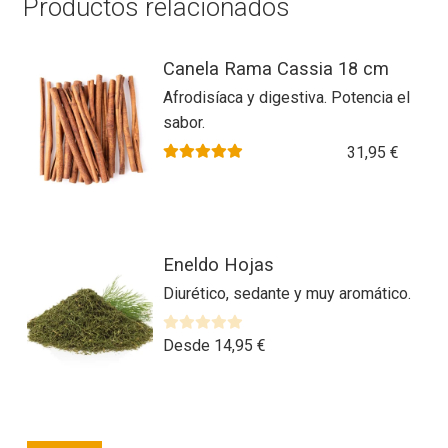
Productos relacionados
Canela Rama Cassia 18 cm
Afrodisíaca y digestiva. Potencia el
sabor.
31,95
€
Valorado con
5.00
de 5
Este
Eneldo Hojas
producto
Diurético, sedante y muy aromático.
tiene
múltiples
variantes.
V
Desde
14,95
€
a
Las
l
opciones
o
se
r
Este
pueden