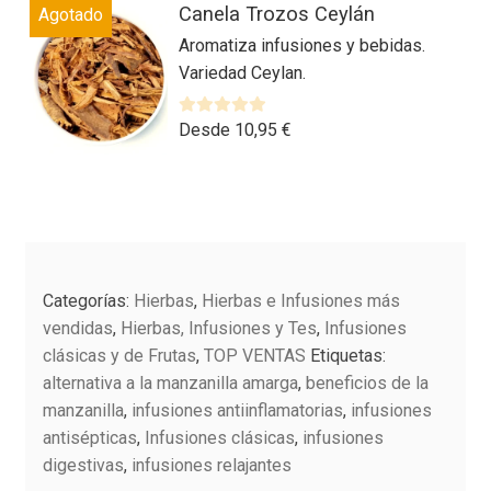
a
Canela Trozos Ceylán
Agotado
producto
elegir
d
Aromatiza infusiones y bebidas.
tiene
en
o
Variedad Ceylan.
múltiples
la
c
variantes.
o
página
n
Las
V
Desde
10,95
€
de
0
a
opciones
producto
d
l
se
e
o
Este
pueden
5
r
producto
elegir
a
tiene
en
d
múltiples
la
o
Categorías:
Hierbas
,
Hierbas e Infusiones más
variantes.
página
c
vendidas
,
Hierbas, Infusiones y Tes
,
Infusiones
Las
o
de
clásicas y de Frutas
,
TOP VENTAS
Etiquetas:
n
opciones
producto
alternativa a la manzanilla amarga
,
beneficios de la
0
se
manzanilla
,
infusiones antiinflamatorias
,
infusiones
d
pueden
antisépticas
,
Infusiones clásicas
,
infusiones
e
elegir
digestivas
,
infusiones relajantes
5
en