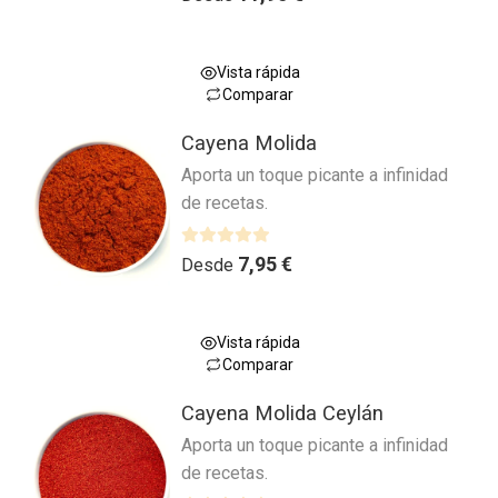
a
l
o
Vista rápida
r
Comparar
a
Este
d
Cayena Molida
producto
o
Aporta un toque picante a infinidad
tiene
c
de recetas.
múltiples
o
variantes.
n
0
Las
V
7,95
€
Desde
d
a
opciones
e
l
se
5
o
pueden
Vista rápida
r
Comparar
elegir
a
Este
en
d
Cayena Molida Ceylán
producto
la
o
Aporta un toque picante a infinidad
tiene
página
c
de recetas.
múltiples
o
de