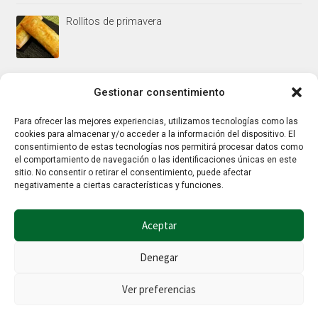
Rollitos de primavera
Mus/paté de higaditos al oporto rojo
Gestionar consentimiento
Para ofrecer las mejores experiencias, utilizamos tecnologías como las
cookies para almacenar y/o acceder a la información del dispositivo. El
Jamoncitos de pollo en salsa de almendras
consentimiento de estas tecnologías nos permitirá procesar datos como
el comportamiento de navegación o las identificaciones únicas en este
sitio. No consentir o retirar el consentimiento, puede afectar
negativamente a ciertas características y funciones.
Aceptar
Denegar
© Hierbalia 2026
Este sitio web utiliza la tecnología Google reCaptcha por lo que también
Ver preferencias
aplican la
Política de privacidad
y los
Términos y condiciones
de Google.