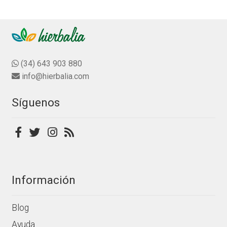
múltiples
de
variantes.
producto
Las
opciones
se
(34) 643 903 880
pueden
info@hierbalia.com
elegir
en
Síguenos
la
página
de
producto
Información
Blog
Ayuda