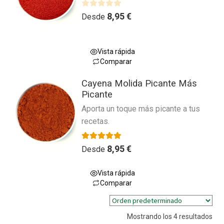
variantes.
n
producto
0
Las
V
8,95
€
Desde
d
a
opciones
e
l
se
5
o
pueden
Vista rápida
r
Comparar
elegir
a
Este
en
d
Cayena Molida Picante Más
producto
la
o
Picante
tiene
página
c
Aporta un toque más picante a tus
múltiples
o
de
recetas.
variantes.
n
producto
0
Las
d
Valorado con
5.00
de 5
8,95
€
opciones
Desde
e
se
5
pueden
Vista rápida
Comparar
elegir
Este
en
producto
la
Mostrando los 4 resultados
tiene
página