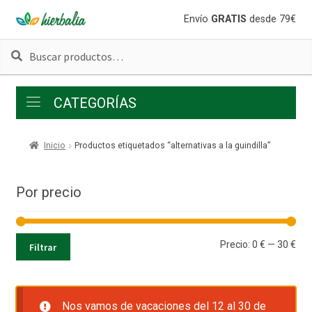
Ir
Ir
Envío
GRATIS
desde 79€
a
al
Buscar
Buscar
la
contenido
por:
navegación
CATEGORÍAS
Inicio
Productos etiquetados “alternativas a la guindilla”
Por precio
Pre
Pre
Precio:
0 €
—
30 €
Filtrar
mí
má
Nos vamos de vacaciones del 12 al 30 de