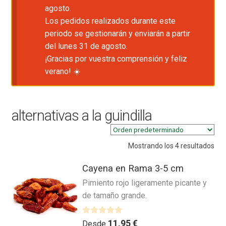
agosto.
Los pedidos realizados durante este
periodo se gestionarán y enviarán a partir
del lunes 31 de agosto.
¡Gracias por vuestra comprensión y feliz
verano! ☀️
alternativas a la guindilla
Mostrando los 4 resultados
Cayena en Rama 3-5 cm
Pimiento rojo ligeramente picante y
de tamaño grande.
V
11,95
€
Desde