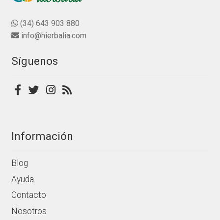
0
opciones
d
se
(34) 643 903 880
e
pueden
info@hierbalia.com
5
elegir
en
Síguenos
la
página
de
producto
Información
Blog
Ayuda
Contacto
Nosotros