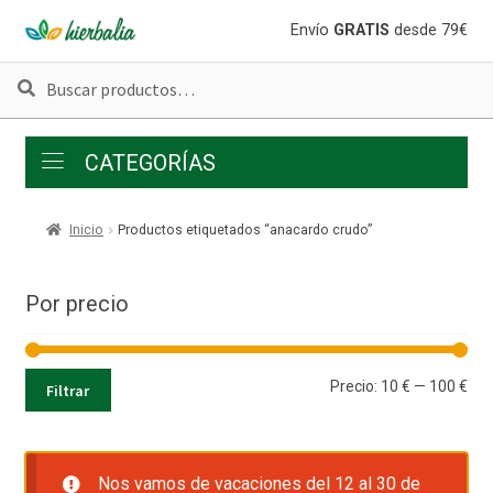
Ir
Ir
Envío
GRATIS
desde 79€
a
al
Buscar
Buscar
la
contenido
por:
navegación
CATEGORÍAS
Inicio
Productos etiquetados “anacardo crudo”
Por precio
Pre
Pre
Precio:
10 €
—
100 €
Filtrar
mí
má
Nos vamos de vacaciones del 12 al 30 de