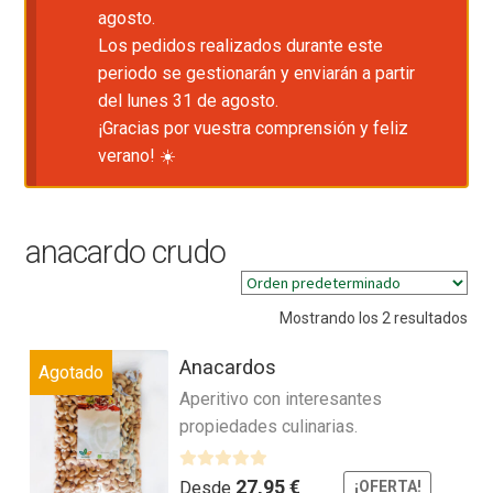
agosto.
Los pedidos realizados durante este
periodo se gestionarán y enviarán a partir
del lunes 31 de agosto.
¡Gracias por vuestra comprensión y feliz
verano! ☀️
anacardo crudo
Mostrando los 2 resultados
Anacardos
Agotado
Aperitivo con interesantes
propiedades culinarias.
V
27,95
€
Desde
¡OFERTA!