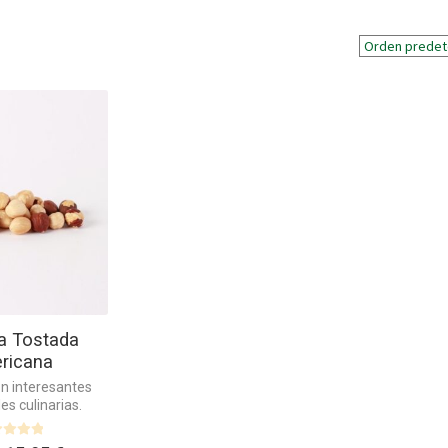
na Tostada
ricana
on interesantes
s culinarias.