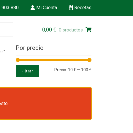
 903 880
Mi Cuenta
Recetas
Ir
Ir
0,00
€
0 productos
a
al
la
contenido
Por precio
navegación
es”
Precio
Precio
Precio:
10 €
—
100 €
Filtrar
mínimo
máximo
osto.