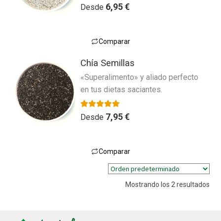
V
6,95
€
Desde
a
l
o
Comparar
r
Este
a
Chía Semillas
producto
d
«Superalimento» y aliado perfecto
tiene
o
en tus dietas saciantes.
múltiples
c
variantes.
o
n
Las
Valorado con
4.17
de 5
7,95
€
Desde
0
opciones
d
se
e
pueden
Comparar
5
Este
elegir
producto
en
Mostrando los 2 resultados
tiene
la
múltiples
página
variantes.
de