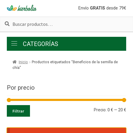
Ir
Ir
Envío
GRATIS
desde 79€
a
al
Buscar
Buscar
la
contenido
por:
navegación
CATEGORÍAS
Inicio
Productos etiquetados “Beneficios de la semilla de
chía”
Por precio
Pre
Pre
Precio:
0 €
—
20 €
Filtrar
mí
má