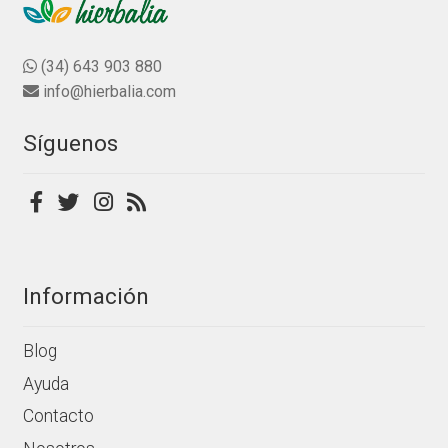
Las
producto
opciones
se
(34) 643 903 880
pueden
info@hierbalia.com
elegir
en
Síguenos
la
página
de
producto
Información
Blog
Ayuda
Contacto