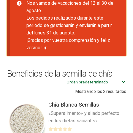
Nos vamos de vacaciones del 12 al 30 de
agosto.
Los pedidos realizados durante este
periodo se gestionarán y enviarán a partir
del lunes 31 de agosto.
¡Gracias por vuestra comprensión y feliz
verano! ☀️
Beneficios de la semilla de chía
Mostrando los 2 resultados
Chía Blanca Semillas
«Superalimento» y aliado perfecto
en tus dietas saciantes.