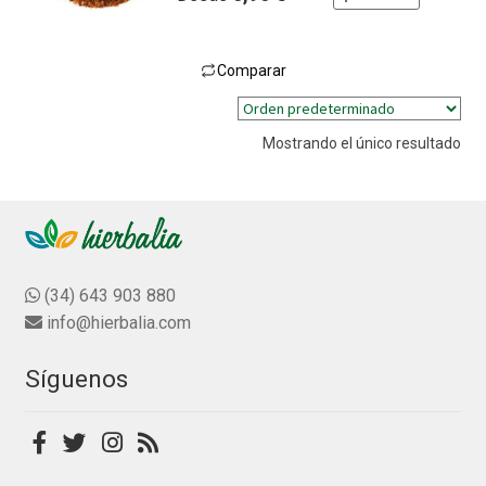
Comparar
Este
producto
Mostrando el único resultado
tiene
múltiples
variantes.
Las
opciones
se
(34) 643 903 880
pueden
info@hierbalia.com
elegir
en
Síguenos
la
página
de
producto