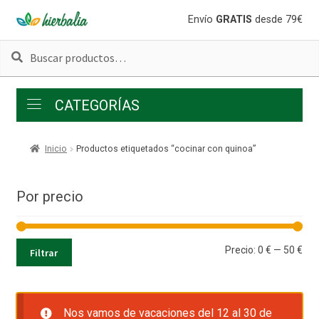
Ir
Ir
Envío
GRATIS
desde 79€
a
al
Buscar
Buscar
la
contenido
por:
navegación
CATEGORÍAS
Inicio
Productos etiquetados “cocinar con quinoa”
Por precio
Pre
Pre
Precio:
0 €
—
50 €
Filtrar
mí
má
Nos vamos de vacaciones del 12 al 30 de