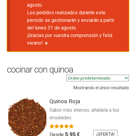
agosto.
Los pedidos realizados durante este
periodo se gestionarán y enviarán a partir
del lunes 31 de agosto.
¡Gracias por vuestra comprensión y feliz
verano! ☀️
cocinar con quinoa
Mostrando el único resultado
Quinoa Roja
Sabor más intenso, añádela a tus
ensaladas.
Valorado con
5.00
de 5
5,95
€
Desde
¡OFERTA!