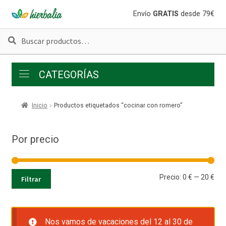
Ir
Ir
Envío
GRATIS
desde 79€
a
al
Buscar
Buscar
la
contenido
por:
navegación
CATEGORÍAS
Inicio
Productos etiquetados “cocinar con romero”
Por precio
Pre
Pre
Precio:
0 €
—
20 €
Filtrar
mí
má
Nos vamos de vacaciones del 12 al 30 de