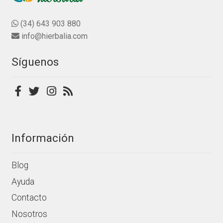
0
opciones
d
se
(34) 643 903 880
e
pueden
info@hierbalia.com
5
elegir
en
Síguenos
la
página
de
producto
Información
Blog
Ayuda
Contacto
Nosotros