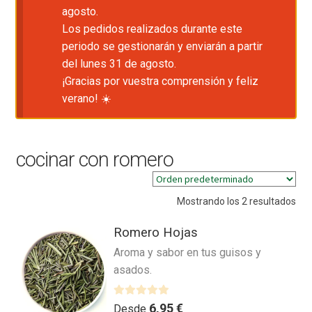
agosto.
Los pedidos realizados durante este
periodo se gestionarán y enviarán a partir
del lunes 31 de agosto.
¡Gracias por vuestra comprensión y feliz
verano! ☀️
cocinar con romero
Mostrando los 2 resultados
Romero Hojas
Aroma y sabor en tus guisos y
asados.
V
6,95
€
Desde