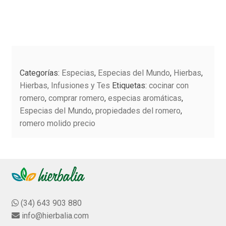
a
opciones
producto
l
se
o
Este
pueden
r
producto
elegir
a
tiene
en
d
múltiples
la
o
Categorías:
Especias
,
Especias del Mundo
,
Hierbas
,
variantes.
página
c
Hierbas, Infusiones y Tes
Etiquetas:
cocinar con
Las
o
de
romero
,
comprar romero
,
especias aromáticas
,
n
opciones
producto
Especias del Mundo
,
propiedades del romero
,
0
se
romero molido precio
d
pueden
e
elegir
5
en
la
página
de
(34) 643 903 880
producto
info@hierbalia.com