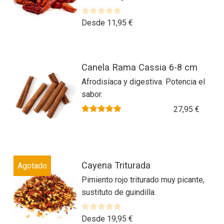
V
Desde
11,95
€
a
l
o
Este
r
Canela Rama Cassia 6-8 cm
producto
a
Afrodisíaca y digestiva. Potencia el
tiene
d
sabor.
múltiples
o
variantes.
27,95
€
c
Las
Valorado con
5.00
de 5
o
n
opciones
0
se
d
Este
pueden
Cayena Triturada
e
Agotado
producto
elegir
5
Pimiento rojo triturado muy picante,
tiene
en
sustituto de guindilla.
múltiples
la
variantes.
página
Las
V
Desde
19,95
€
de