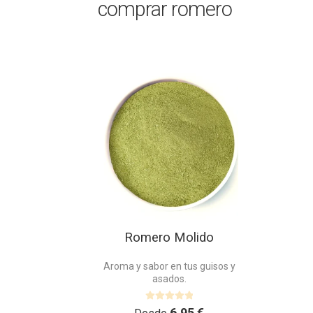
comprar romero
Este
producto
tiene
múltiples
variantes.
Las
opciones
se
pueden
elegir
en
Romero Molido
la
página
Aroma y sabor en tus guisos y
de
asados.
producto
V
6,95
€