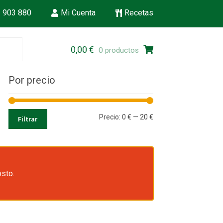
 903 880
Mi Cuenta
Recetas
Ir
Ir
0,00
€
0 productos
a
al
la
contenido
Por precio
navegación
Precio
Precio
Precio:
0 €
—
20 €
Filtrar
mínimo
máximo
osto.