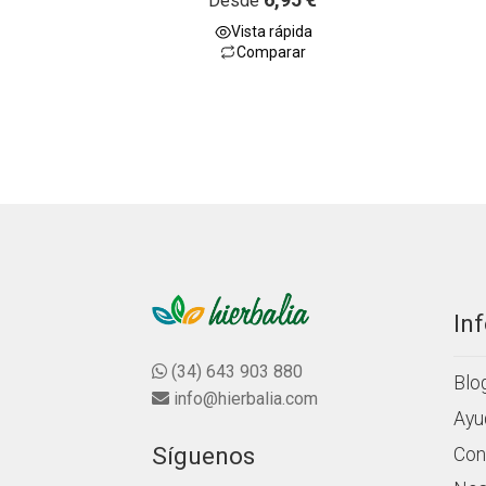
Desde
a
Vista rápida
l
Comparar
o
r
a
d
o
c
o
n
0
d
e
5
In
(34) 643 903 880
Blo
info@hierbalia.com
Ayu
Síguenos
Con