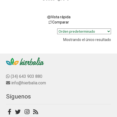
a
l
o
Vista rápida
r
Comparar
a
Este
d
producto
o
Mostrando el único resultado
tiene
c
múltiples
o
variantes.
n
0
Las
d
opciones
e
se
(34) 643 903 880
5
pueden
info@hierbalia.com
elegir
en
Síguenos
la
página
de