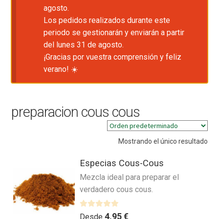
agosto.
Los pedidos realizados durante este
periodo se gestionarán y enviarán a partir
del lunes 31 de agosto.
¡Gracias por vuestra comprensión y feliz
verano! ☀️
preparacion cous cous
Mostrando el único resultado
Especias Cous-Cous
Mezcla ideal para preparar el
verdadero cous cous.
V
4,95
€
Desde