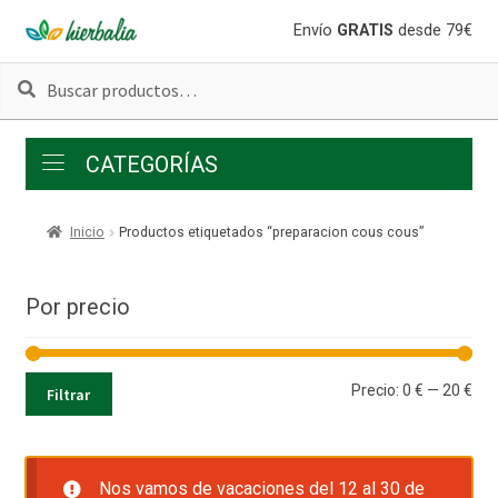
Ir
Ir
Envío
GRATIS
desde 79€
a
al
Buscar
Buscar
la
contenido
por:
navegación
CATEGORÍAS
Inicio
Productos etiquetados “preparacion cous cous”
Por precio
Pre
Pre
Precio:
0 €
—
20 €
Filtrar
mí
má
Nos vamos de vacaciones del 12 al 30 de