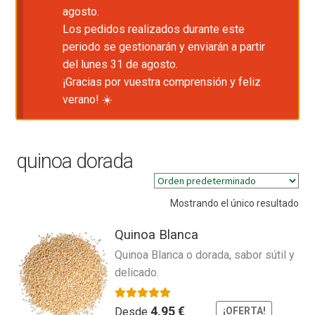
agosto.
Los pedidos realizados durante este
periodo se gestionarán y enviarán a partir
del lunes 31 de agosto.
¡Gracias por vuestra comprensión y feliz
verano! ☀️
quinoa dorada
Mostrando el único resultado
Quinoa Blanca
Quinoa Blanca o dorada, sabor sútil y
delicado.
Valorado con
5.00
de 5
4,95
€
Desde
¡OFERTA!