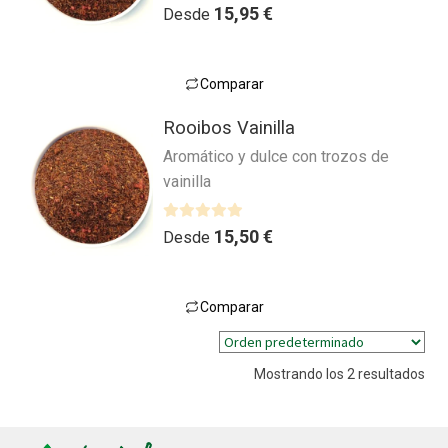
V
15,95
€
Desde
a
l
o
Comparar
r
Este
a
Rooibos Vainilla
producto
d
Aromático y dulce con trozos de
tiene
o
vainilla
múltiples
c
variantes.
o
n
Las
V
15,50
€
Desde
0
a
opciones
d
l
se
e
o
pueden
Comparar
5
r
Este
elegir
a
producto
en
d
Mostrando los 2 resultados
tiene
la
o
múltiples
página
c
variantes.
o
de