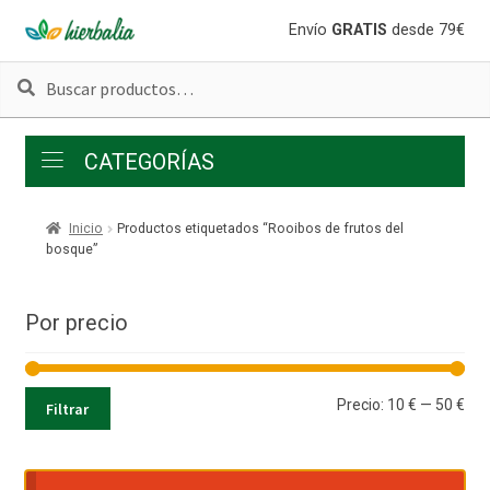
Ir
Ir
Envío
GRATIS
desde 79€
a
al
Buscar
Buscar
la
contenido
por:
navegación
CATEGORÍAS
Inicio
Productos etiquetados “Rooibos de frutos del
bosque”
Por precio
Pre
Pre
Precio:
10 €
—
50 €
Filtrar
mí
má