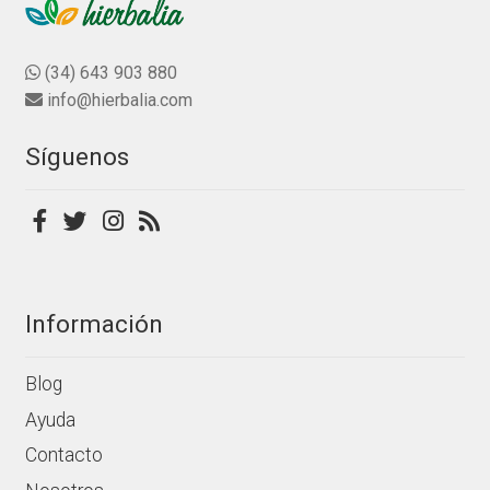
n
Las
producto
0
opciones
d
se
(34) 643 903 880
e
pueden
info@hierbalia.com
5
elegir
en
Síguenos
la
página
de
producto
Información
Blog
Ayuda
Contacto