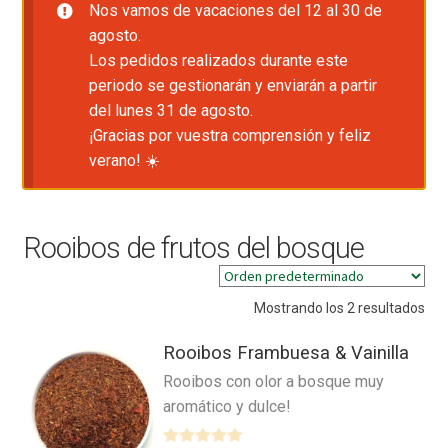
Nos vamos de vacaciones del 12 al 30 de
agosto.
Los pedidos realizados durante este
periodo se gestionarán y enviarán a partir
del lunes 31 de agosto.
¡Gracias por vuestra comprensión y feliz
verano! ☀️
Rooibos de frutos del bosque
Mostrando los 2 resultados
Rooibos Frambuesa & Vainilla
Rooibos con olor a bosque muy
aromático y dulce!