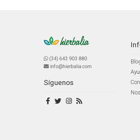
e
e
5
5
In
(34) 643 903 880
Blo
info@hierbalia.com
Ayu
Síguenos
Con
Nos