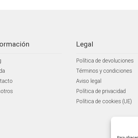
e
5
formación
Legal
g
Política de devoluciones
da
Términos y condiciones
tacto
Aviso legal
otros
Política de privacidad
Política de cookies (UE)
Para ofrece