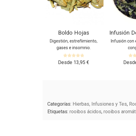
opciones
opciones
se
se
pueden
pueden
elegir
elegir
en
en
Boldo Hojas
Infusión 
la
la
página
página
Digestión, estreñimiento,
Infusión con 
de
de
gases e insomnio.
cong
producto
producto
V
V
Desde
13,95
€
Desd
a
a
l
l
o
o
r
r
a
a
d
d
o
o
Categorías:
Hierbas, Infusiones y Tes
,
Ro
c
c
Etiquetas:
rooibos ácidos
,
rooibos aromát
o
o
n
n
0
0
d
d