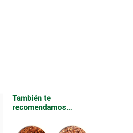
!
También te
recomendamos…
Este
Este
producto
producto