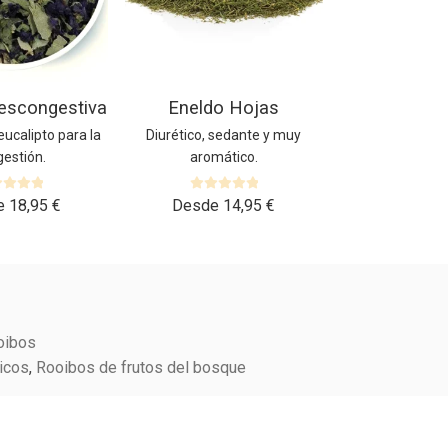
opciones
se
pueden
elegir
en
Descongestiva
Eneldo Hojas
la
página
eucalipto para la
Diurético, sedante y muy
de
estión.
aromático.
producto
V
e
18,95
€
Desde
14,95
€
a
l
o
r
a
d
o
oibos
c
icos
,
Rooibos de frutos del bosque
o
n
0
d