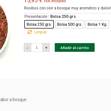
15,95
€
IVA incluido
Rooibos con olor a bosque muy aromático y dulce
Presentación
: Bolsa 250 grs.
Bolsa 250 grs.
Bolsa 500 grs.
Bolsa 1 Kg.
Limpiar
Rooibos
-
+
Añadir al carrito
Frambuesa
&
Vainilla
cantidad
abor a bosque.