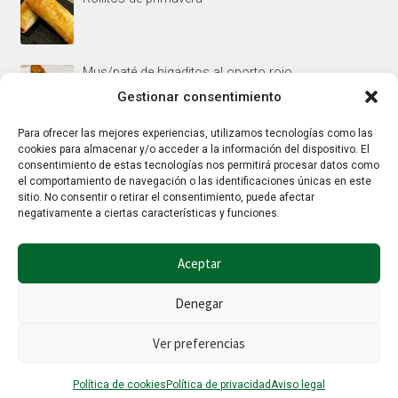
Mus/paté de higaditos al oporto rojo
Gestionar consentimiento
Para ofrecer las mejores experiencias, utilizamos tecnologías como las
Jamoncitos de pollo en salsa de almendras
cookies para almacenar y/o acceder a la información del dispositivo. El
consentimiento de estas tecnologías nos permitirá procesar datos como
el comportamiento de navegación o las identificaciones únicas en este
sitio. No consentir o retirar el consentimiento, puede afectar
negativamente a ciertas características y funciones.
Aceptar
© Hierbalia 2026
Denegar
Este sitio web utiliza la tecnología Google reCaptcha por lo que también
aplican la
Política de privacidad
y los
Términos y condiciones
de Google.
Ver preferencias
0
Política de cookies
Política de privacidad
Aviso legal
Buscar
Buscar