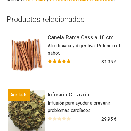
Productos relacionados
Canela Rama Cassia 18 cm
Afrodisíaca y digestiva. Potencia el
sabor.
31,95
€
Valorado con
5.00
de 5
Este
Infusión Corazón
Agotado
producto
Infusión para ayudar a prevenir
tiene
problemas cardíacos.
múltiples
variantes.
29,95
€
Las
V