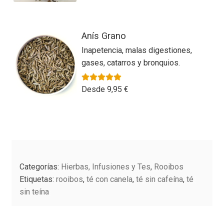
a
opciones
l
se
o
Este
pueden
r
Anís Grano
producto
elegir
a
Inapetencia, malas digestiones,
tiene
en
d
gases, catarros y bronquios.
múltiples
la
o
variantes.
página
c
Las
Valorado con
5.00
de 5
Desde
9,95
€
o
de
n
opciones
producto
0
se
d
Este
pueden
e
producto
elegir
5
tiene
en
múltiples
la
Categorías:
Hierbas, Infusiones y Tes
,
Rooibos
variantes.
página
Etiquetas:
rooibos
,
té con canela
,
té sin cafeína
,
té
Las
de
sin teína
opciones
producto
se
pueden