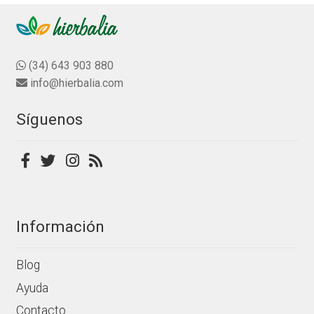
elegir
en
la
(34) 643 903 880
página
info@hierbalia.com
de
producto
Síguenos
Información
Blog
Ayuda
Contacto