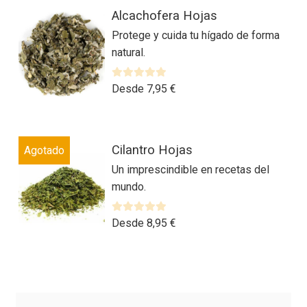
Este
Alcachofera Hojas
producto
Protege y cuida tu hígado de forma
tiene
natural.
múltiples
variantes.
Las
V
Desde
7,95
€
a
opciones
l
se
o
Este
pueden
r
Cilantro Hojas
Agotado
producto
elegir
a
Un imprescindible en recetas del
tiene
en
d
mundo.
múltiples
la
o
variantes.
página
c
Las
V
Desde
8,95
€
o
de
a
n
opciones
producto
l
0
se
o
d
Este
pueden
r
e
producto
elegir
a
5
tiene