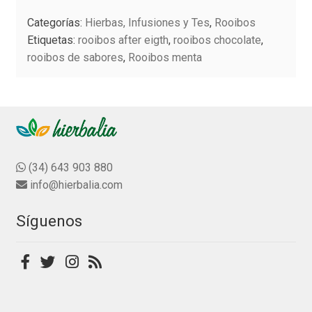
en
d
múltiples
la
o
Categorías:
Hierbas, Infusiones y Tes
,
Rooibos
variantes.
página
c
Etiquetas:
rooibos after eigth
,
rooibos chocolate
,
Las
o
de
rooibos de sabores
,
Rooibos menta
n
opciones
producto
0
se
d
pueden
e
elegir
5
en
la
(34) 643 903 880
página
info@hierbalia.com
de
producto
Síguenos