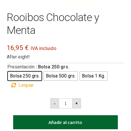
Rooibos Chocolate y
Menta
16,95
€
IVA incluido
After eight!
Presentación
: Bolsa 250 grs.
Bolsa 250 grs.
Bolsa 500 grs.
Bolsa 1 Kg.
Limpiar
Rooibos
-
+
Chocolate
y
Menta
cantidad
Añadir al carrito