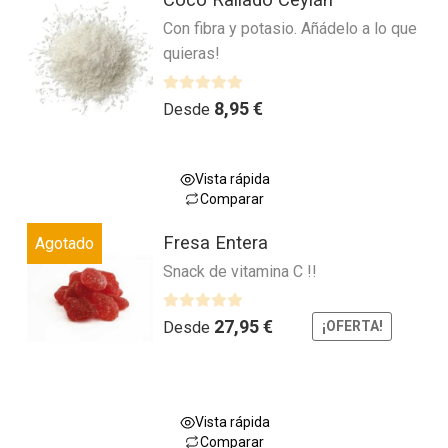
producto
la
o
Con fibra y potasio. Añádelo a lo que
tiene
página
c
quieras!
múltiples
o
de
variantes.
n
producto
0
Las
V
8,95
€
Desde
d
a
opciones
e
l
se
5
o
pueden
Vista rápida
r
Comparar
elegir
a
Este
en
d
Fresa Entera
Agotado
producto
la
o
Snack de vitamina C !!
tiene
página
c
múltiples
o
de
variantes.
V
27,95
€
n
Desde
¡OFERTA!
producto
a
0
Las
l
d
opciones
o
e
se
r
5
pueden
Vista rápida
a
Comparar
elegir