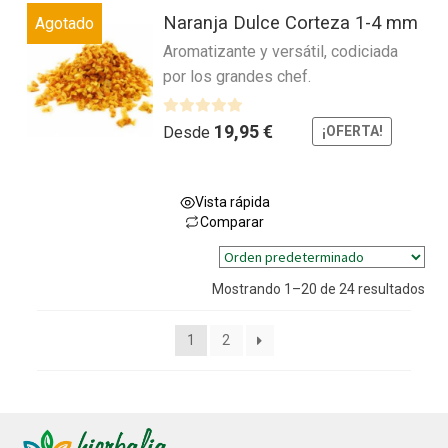
Este
en
d
Naranja Dulce Corteza 1-4 mm
Agotado
producto
la
o
Aromatizante y versátil, codiciada
tiene
página
c
por los grandes chef.
múltiples
o
de
variantes.
n
producto
0
Las
V
19,95
€
Desde
¡OFERTA!
d
a
opciones
e
l
se
5
o
pueden
Vista rápida
r
Comparar
elegir
a
Este
en
d
producto
la
o
Mostrando 1–20 de 24 resultados
tiene
página
c
múltiples
o
de
1
2
variantes.
n
producto
0
Las
d
opciones
e
se
5
pueden