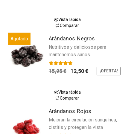
l
o
r
Vista rápida
a
Comparar
d
Este
o
Arándanos Negros
Agotado
producto
c
Nutritivos y deliciosos para
tiene
o
mantenernos sanos.
múltiples
n
0
variantes.
d
Las
El
El
Valorado con
5.00
de 5
15,95
€
12,50
€
¡OFERTA!
e
opciones
precio
precio
5
se
original
actual
pueden
era:
es:
Vista rápida
Comparar
elegir
15,95 €.
12,50 €.
Este
en
Arándanos Rojos
producto
la
Mejoran la circulación sanguínea,
tiene
página
cistitis y protegen la vista
múltiples
de