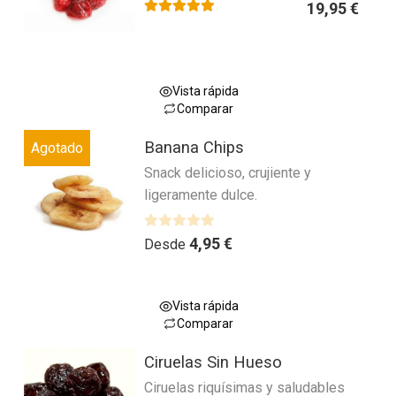
variantes.
19,95
€
producto
Las
Valorado con
5.00
de 5
opciones
se
pueden
Vista rápida
Comparar
elegir
Este
en
Banana Chips
Agotado
producto
la
Snack delicioso, crujiente y
tiene
página
ligeramente dulce.
múltiples
de
variantes.
producto
Las
V
4,95
€
Desde
a
opciones
l
se
o
pueden
Vista rápida
r
Comparar
elegir
a
Este
en
d
Ciruelas Sin Hueso
producto
la
o
Ciruelas riquísimas y saludables
tiene
página
c