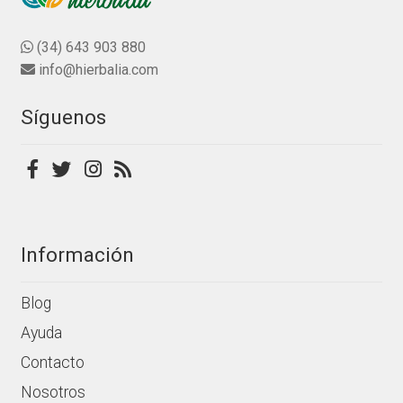
elegir
en
(34) 643 903 880
la
info@hierbalia.com
página
de
Síguenos
producto
Información
Blog
Ayuda
Contacto
Nosotros