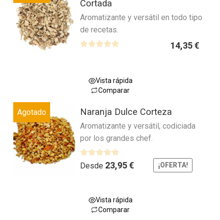
Cortada
tiene
página
c
Aromatizante y versátil en todo tipo
múltiples
o
de
de recetas.
variantes.
n
producto
0
Las
14,35
€
d
V
opciones
e
a
se
5
l
pueden
Vista rápida
o
Comparar
elegir
r
Este
en
a
Naranja Dulce Corteza
Agotado
producto
la
d
Aromatizante y versátil, codiciada
tiene
página
o
por los grandes chef.
múltiples
c
de
variantes.
o
producto
n
Las
V
23,95
€
Desde
¡OFERTA!
0
a
opciones
d
l
se
e
o
pueden
Vista rápida
5
r
Comparar
elegir
a