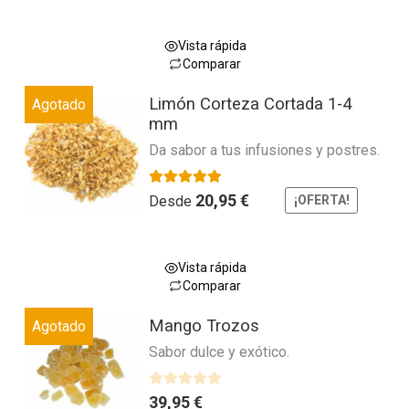
opciones
5
o
se
r
pueden
Vista rápida
a
Comparar
elegir
d
Este
en
o
Limón Corteza Cortada 1-4
Agotado
producto
la
c
mm
tiene
o
página
Da sabor a tus infusiones y postres.
múltiples
n
de
0
variantes.
producto
d
Valorado con
5.00
de 5
20,95
€
Las
Desde
¡OFERTA!
e
opciones
5
se
pueden
Vista rápida
Comparar
elegir
Este
en
Mango Trozos
Agotado
producto
la
Sabor dulce y exótico.
tiene
página
múltiples
de
variantes.
V
39,95
€
producto