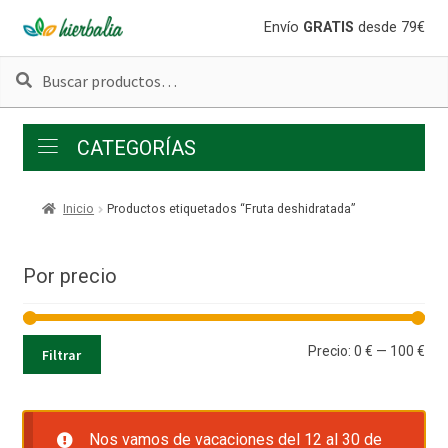
Ir
Ir
Envío
GRATIS
desde 79€
a
al
Buscar
Buscar
la
contenido
por:
navegación
CATEGORÍAS
Inicio
Productos etiquetados “Fruta deshidratada”
Por precio
Pre
Pre
Precio:
0 €
—
100 €
Filtrar
mí
má
Nos vamos de vacaciones del 12 al 30 de