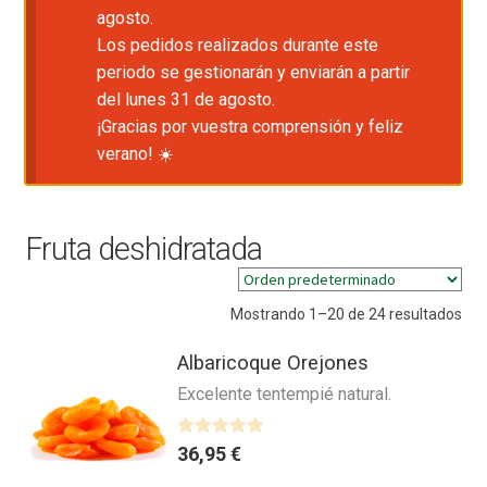
agosto.
Los pedidos realizados durante este
periodo se gestionarán y enviarán a partir
del lunes 31 de agosto.
¡Gracias por vuestra comprensión y feliz
verano! ☀️
Fruta deshidratada
Mostrando 1–20 de 24 resultados
Albaricoque Orejones
Excelente tentempié natural.
V
36,95
€
a