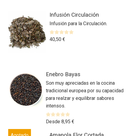
Infusión Circulación
Infusión para la Circulación.
V
40,50
€
a
l
o
r
Este
a
Enebro Bayas
producto
d
Son muy apreciadas en la cocina
tiene
o
tradicional europea por su capacidad
múltiples
c
para realzar y equilibrar sabores
variantes.
o
intensos.
n
Las
0
opciones
d
se
V
Desde
8,95
€
e
a
pueden
Este
5
Amapola Flor Cortada
l
Agotado