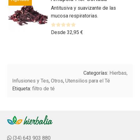
elegir
producto
o
Antitusiva y suavizante de las
en
tiene
r
mucosa respiratorias.
la
múltiples
a
página
variantes.
d
de
Las
V
Desde
32,95
€
o
a
producto
opciones
c
l
o
se
o
n
Este
pueden
r
0
producto
elegir
a
d
tiene
en
Categorías:
Hierbas,
d
e
múltiples
la
o
Infusiones y Tes
,
Otros
,
Utensilios para el Té
5
variantes.
página
c
Etiqueta:
filtro de té
Las
o
de
n
opciones
producto
0
se
d
pueden
e
elegir
5
en
(34) 643 903 880
la