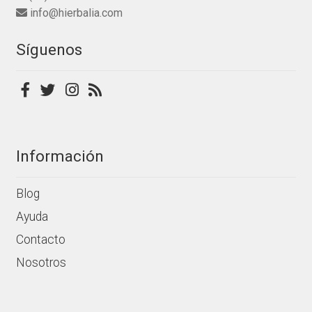
info@hierbalia.com
página
de
Síguenos
producto
Información
Blog
Ayuda
Contacto
Nosotros