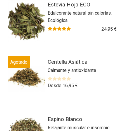
Estevia Hoja ECO
Edulcorante natural sin calorías.
Ecológica.
24,95
€
Valorado con
5.00
de 5
Este
Centella Asiática
Agotado
producto
Calmante y antioxidante
tiene
múltiples
variantes.
V
Desde
16,95
€
a
Las
l
opciones
o
se
r
Este
pueden
a
Espino Blanco
producto
elegir
d
Relajante muscular e insomnio.
tiene
en
o