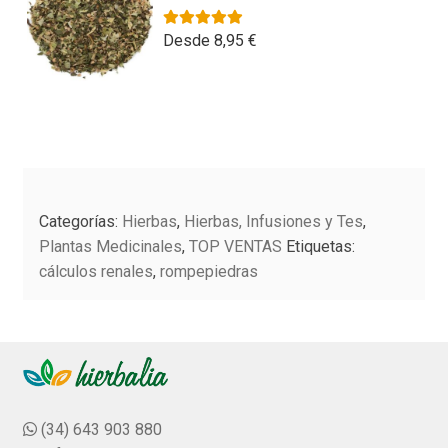
múltiples
la
c
variantes.
Valorado con
5.00
de 5
Desde
8,95
€
o
página
n
Las
de
0
opciones
producto
d
se
e
Este
pueden
5
producto
elegir
tiene
en
múltiples
la
Categorías:
Hierbas
,
Hierbas, Infusiones y Tes
,
variantes.
página
Plantas Medicinales
,
TOP VENTAS
Etiquetas:
Las
de
cálculos renales
,
rompepiedras
opciones
producto
se
pueden
elegir
en
la
(34) 643 903 880
página