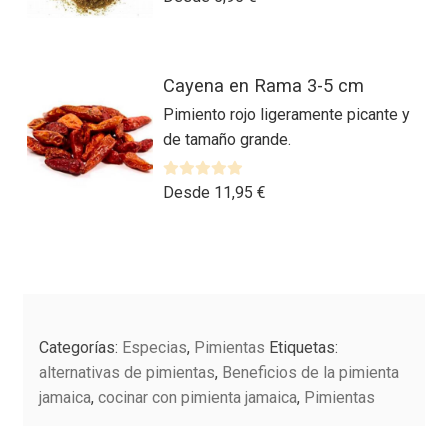
a
o
opciones
l
n
se
o
0
Este
pueden
r
Cayena en Rama 3-5 cm
d
producto
elegir
a
e
Pimiento rojo ligeramente picante y
tiene
en
d
5
de tamaño grande.
múltiples
la
o
variantes.
página
c
Las
V
Desde
11,95
€
o
de
a
n
opciones
producto
l
0
se
o
d
Este
pueden
r
e
producto
elegir
a
5
tiene
en
d
múltiples
la
o
Categorías:
Especias
,
Pimientas
Etiquetas:
variantes.
página
c
alternativas de pimientas
,
Beneficios de la pimienta
Las
o
de
jamaica
,
cocinar con pimienta jamaica
,
Pimientas
n
opciones
producto
0
se