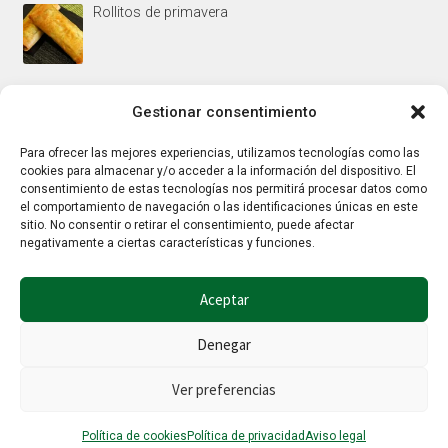
Rollitos de primavera
Mus/paté de higaditos al oporto rojo
Gestionar consentimiento
Para ofrecer las mejores experiencias, utilizamos tecnologías como las
cookies para almacenar y/o acceder a la información del dispositivo. El
Jamoncitos de pollo en salsa de almendras
consentimiento de estas tecnologías nos permitirá procesar datos como
el comportamiento de navegación o las identificaciones únicas en este
sitio. No consentir o retirar el consentimiento, puede afectar
negativamente a ciertas características y funciones.
Aceptar
Denegar
© Hierbalia 2026
Este sitio web utiliza la tecnología Google reCaptcha por lo que también
Ver preferencias
aplican la
Política de privacidad
y los
Términos y condiciones
de Google.
0
Política de cookies
Política de privacidad
Aviso legal
Buscar
Buscar