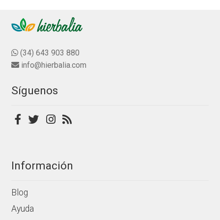
d
pueden
e
elegir
5
en
la
(34) 643 903 880
página
info@hierbalia.com
de
producto
Síguenos
Información
Blog
Ayuda