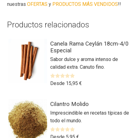
nuestras
OFERTAS
y
PRODUCTOS MÁS VENDIDOS
!!
Productos relacionados
Canela Rama Ceylán 18cm-4/0
Especial
Sabor dulce y aroma intenso de
calidad extra. Canuto fino.
V
Desde
15,95
€
a
l
Este
o
Cilantro Molido
producto
r
Imprescindible en recetas típicas de
tiene
a
todo el mundo.
múltiples
d
variantes.
o
Las
V
Desde
5,95
€
c