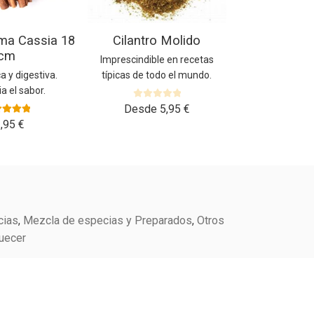
elegir
en
ma Cassia 18
Cilantro Molido
la
cm
página
Imprescindible en recetas
de
a y digestiva.
típicas de todo el mundo.
producto
a el sabor.
V
Desde
5,95
€
a
rado con
1,95
€
l
00
de 5
o
r
a
d
o
c
cias
,
Mezcla de especias y Preparados
,
Otros
o
quecer
n
0
d
e
5