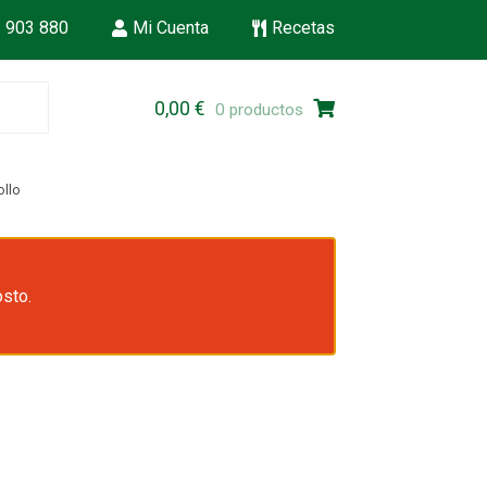
 903 880
Mi Cuenta
Recetas
Ir
Ir
0,00
€
0 productos
a
al
la
contenido
navegación
ollo
osto.