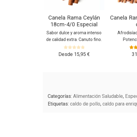
elegir
elegir
en
en
Canela Rama Ceylán
Canela Ra
la
la
18cm-4/0 Especial
página
página
de
de
Sabor dulce y aroma intenso
Afrodisíac
producto
producto
de calidad extra. Canuto fino.
Potenci
V
Valo
Desde
15,95
€
3
a
5.
l
o
r
a
d
o
Categorías:
Alimentación Saludable
,
Espe
c
Etiquetas:
caldo de pollo
,
caldo para enri
o
n
0
d
e
5