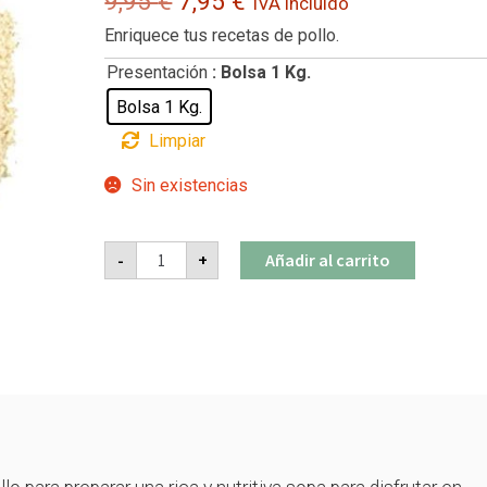
El
El
9,95
€
7,95
€
IVA incluido
Enriquece tus recetas de pollo.
precio
precio
Presentación
: Bolsa 1 Kg.
original
actual
Bolsa 1 Kg.
era:
es:
Limpiar
9,95 €.
7,95 €.
Sin existencias
Caldo
-
+
Añadir al carrito
de
Pollo
cantidad