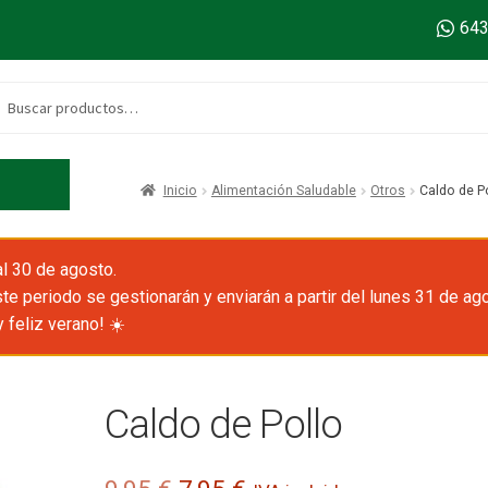
643
ar
ar
Inicio
Alimentación Saludable
Otros
Caldo de P
l 30 de agosto.
e periodo se gestionarán y enviarán a partir del lunes 31 de ag
 feliz verano! ☀️
Caldo de Pollo