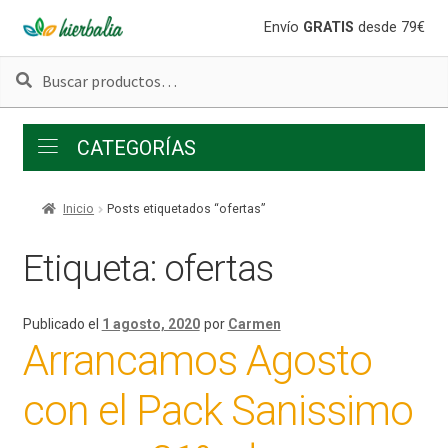
Ir
Ir
Envío
GRATIS
desde 79€
a
al
Buscar
Buscar
la
contenido
por:
navegación
CATEGORÍAS
Inicio
Posts etiquetados “ofertas”
Etiqueta:
ofertas
Publicado el
1 agosto, 2020
por
Carmen
Arrancamos Agosto
con el Pack Sanissimo