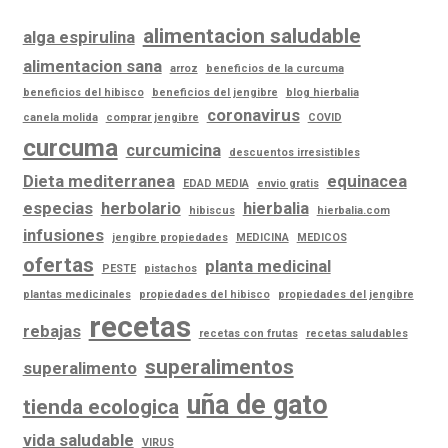
alimentacion saludable
alga espirulina
alimentacion sana
arroz
beneficios de la curcuma
beneficios del hibisco
beneficios del jengibre
blog hierbalia
coronavirus
canela molida
comprar jengibre
COVID
curcuma
curcumicina
descuentos irresistibles
Dieta mediterranea
equinacea
EDAD MEDIA
envio gratis
especias
herbolario
hierbalia
hibiscus
hierbalia.com
infusiones
jengibre propiedades
MEDICINA
MEDICOS
ofertas
planta medicinal
PESTE
pistachos
plantas medicinales
propiedades del hibisco
propiedades del jengibre
recetas
rebajas
recetas con frutas
recetas saludables
superalimentos
superalimento
uña de gato
tienda ecologica
vida saludable
VIRUS