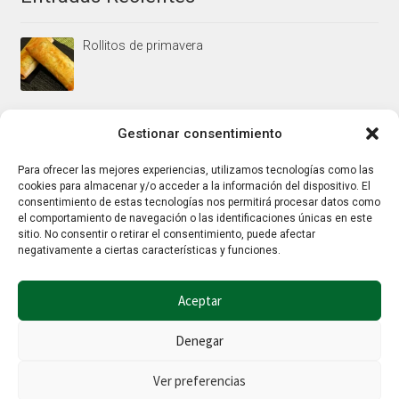
Rollitos de primavera
Mus/paté de higaditos al oporto rojo
Gestionar consentimiento
Para ofrecer las mejores experiencias, utilizamos tecnologías como las
cookies para almacenar y/o acceder a la información del dispositivo. El
Jamoncitos de pollo en salsa de almendras
consentimiento de estas tecnologías nos permitirá procesar datos como
el comportamiento de navegación o las identificaciones únicas en este
sitio. No consentir o retirar el consentimiento, puede afectar
negativamente a ciertas características y funciones.
Aceptar
Denegar
© Hierbalia 2026
Este sitio web utiliza la tecnología Google reCaptcha por lo que también
Ver preferencias
aplican la
Política de privacidad
y los
Términos y condiciones
de Google.