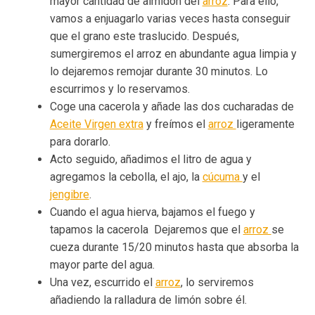
mayor cantidad de almidón del
arroz
. Para ello,
vamos a enjuagarlo varias veces hasta conseguir
que el grano este traslucido. Después,
sumergiremos el arroz en abundante agua limpia y
lo dejaremos remojar durante 30 minutos. Lo
escurrimos y lo reservamos.
Coge una cacerola y añade las dos cucharadas de
Aceite Virgen extra
y freímos el
arroz
ligeramente
para dorarlo.
Acto seguido, añadimos el litro de agua y
agregamos la cebolla, el ajo, la
cúcuma
y el
jengibre
.
Cuando el agua hierva, bajamos el fuego y
tapamos la cacerola Dejaremos que el
arroz
se
cueza durante 15/20 minutos hasta que absorba la
mayor parte del agua.
Una vez, escurrido el
arroz
, lo serviremos
añadiendo la ralladura de limón sobre él.