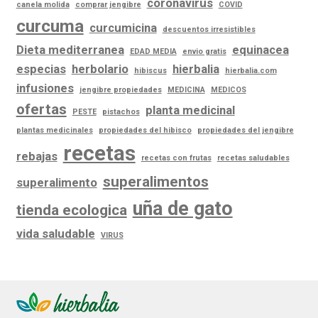
coronavirus
canela molida
comprar jengibre
COVID
curcuma
curcumicina
descuentos irresistibles
Dieta mediterranea
equinacea
EDAD MEDIA
envio gratis
especias
herbolario
hierbalia
hibiscus
hierbalia.com
infusiones
jengibre propiedades
MEDICINA
MEDICOS
ofertas
planta medicinal
PESTE
pistachos
plantas medicinales
propiedades del hibisco
propiedades del jengibre
recetas
rebajas
recetas con frutas
recetas saludables
superalimentos
superalimento
uña de gato
tienda ecologica
vida saludable
VIRUS