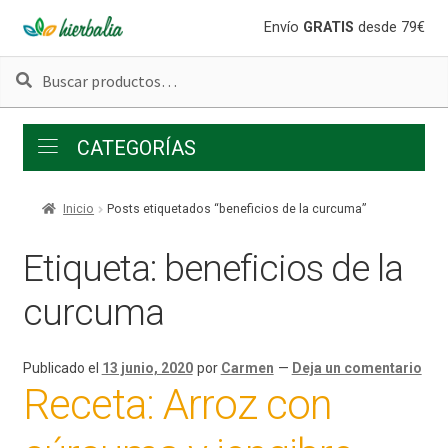
Ir
Ir
Envío
GRATIS
desde 79€
a
al
Buscar
Buscar
la
contenido
por:
navegación
CATEGORÍAS
Inicio
Posts etiquetados “beneficios de la curcuma”
Etiqueta:
beneficios de la
curcuma
Publicado el
13 junio, 2020
por
Carmen
—
Deja un comentario
Receta: Arroz con