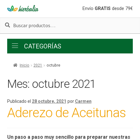
Ir
Ir
Envío
GRATIS
desde 79€
a
al
Buscar
Buscar
la
contenido
por:
navegación
CATEGORÍAS
Inicio
2021
octubre
Mes:
octubre 2021
Publicado el
28 octubre, 2021
por
Carmen
Aderezo de Aceitunas
Un paso a paso muy sencillo para preparar nuestras