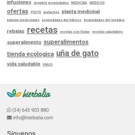
infusiones
jengibre propiedades
MEDICINA
MEDICOS
ofertas
planta medicinal
PESTE
pistachos
plantas medicinales
propiedades del hibisco
propiedades del jengibre
recetas
rebajas
recetas con frutas
recetas saludables
superalimentos
superalimento
uña de gato
tienda ecologica
vida saludable
VIRUS
(34) 643 903 880
info@hierbalia.com
Síguenos