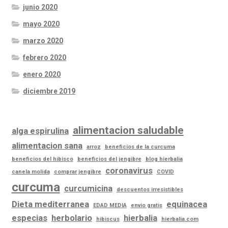
junio 2020
mayo 2020
marzo 2020
febrero 2020
enero 2020
diciembre 2019
alimentacion saludable
alga espirulina
alimentacion sana
arroz
beneficios de la curcuma
beneficios del hibisco
beneficios del jengibre
blog hierbalia
coronavirus
canela molida
comprar jengibre
COVID
curcuma
curcumicina
descuentos irresistibles
Dieta mediterranea
equinacea
EDAD MEDIA
envio gratis
especias
herbolario
hierbalia
hibiscus
hierbalia.com