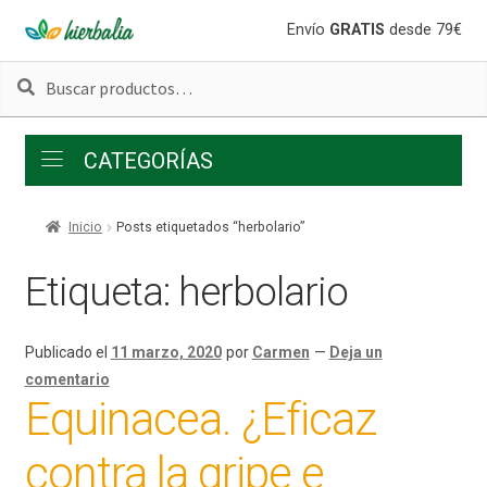
Ir
Ir
Envío
GRATIS
desde 79€
a
al
Buscar
Buscar
la
contenido
por:
navegación
CATEGORÍAS
Inicio
Posts etiquetados “herbolario”
Etiqueta:
herbolario
Publicado el
11 marzo, 2020
por
Carmen
—
Deja un
comentario
Equinacea. ¿Eficaz
contra la gripe e