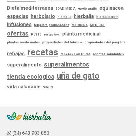
Dieta mediterranea
equinacea
EDAD MEDIA
envio gratis
especias
herbolario
hierbalia
hibiscus
hierbalia.com
infusiones
jengibre propiedades
MEDICINA
MEDICOS
ofertas
planta medicinal
PESTE
pistachos
plantas medicinales
propiedades del hibisco
propiedades del jengibre
recetas
rebajas
recetas con frutas
recetas saludables
superalimentos
superalimento
uña de gato
tienda ecologica
vida saludable
VIRUS
(34) 643 903 880