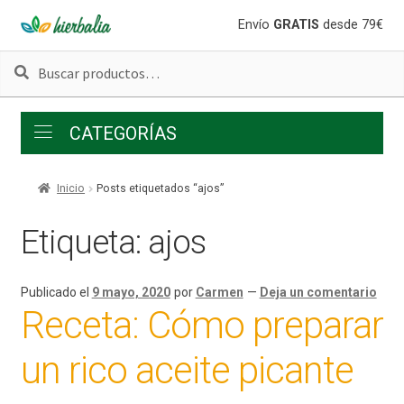
Ir
Ir
Envío
GRATIS
desde 79€
a
al
Buscar
Buscar
la
contenido
por:
navegación
CATEGORÍAS
Inicio
Posts etiquetados “ajos”
Etiqueta:
ajos
Publicado el
9 mayo, 2020
por
Carmen
—
Deja un comentario
Receta: Cómo preparar
un rico aceite picante