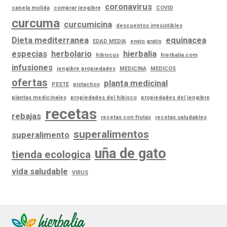
coronavirus
canela molida
comprar jengibre
COVID
curcuma
curcumicina
descuentos irresistibles
Dieta mediterranea
equinacea
EDAD MEDIA
envio gratis
especias
herbolario
hierbalia
hibiscus
hierbalia.com
infusiones
jengibre propiedades
MEDICINA
MEDICOS
ofertas
planta medicinal
PESTE
pistachos
plantas medicinales
propiedades del hibisco
propiedades del jengibre
recetas
rebajas
recetas con frutas
recetas saludables
superalimentos
superalimento
uña de gato
tienda ecologica
vida saludable
VIRUS