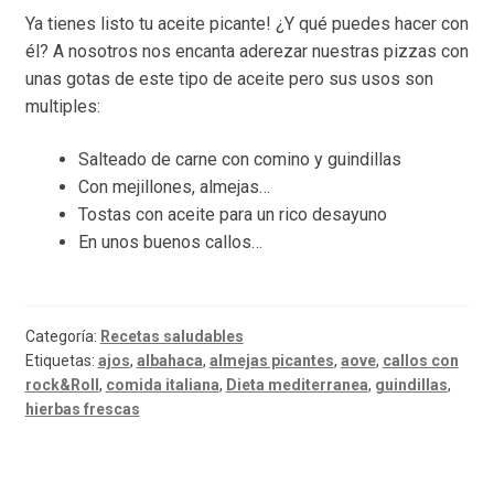
Ya tienes listo tu aceite picante! ¿Y qué puedes hacer con
él? A nosotros nos encanta aderezar nuestras pizzas con
unas gotas de este tipo de aceite pero sus usos son
multiples:
Salteado de carne con comino y guindillas
Con mejillones, almejas…
Tostas con aceite para un rico desayuno
En unos buenos callos…
Categoría:
Recetas saludables
Etiquetas:
ajos
,
albahaca
,
almejas picantes
,
aove
,
callos con
rock&Roll
,
comida italiana
,
Dieta mediterranea
,
guindillas
,
hierbas frescas