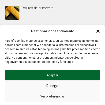
Rollitos de primavera
Mus/paté de higaditos al oporto rojo
Gestionar consentimiento
Para ofrecer las mejores experiencias, utilizamos tecnologías como las
cookies para almacenar y/o acceder a la información del dispositivo. El
Jamoncitos de pollo en salsa de almendras
consentimiento de estas tecnologías nos permitirá procesar datos como
el comportamiento de navegación o las identificaciones únicas en este
sitio. No consentir o retirar el consentimiento, puede afectar
negativamente a ciertas características y funciones.
Aceptar
Denegar
© Hierbalia 2026
Este sitio web utiliza la tecnología Google reCaptcha por lo que también
Ver preferencias
aplican la
Política de privacidad
y los
Términos y condiciones
de Google.