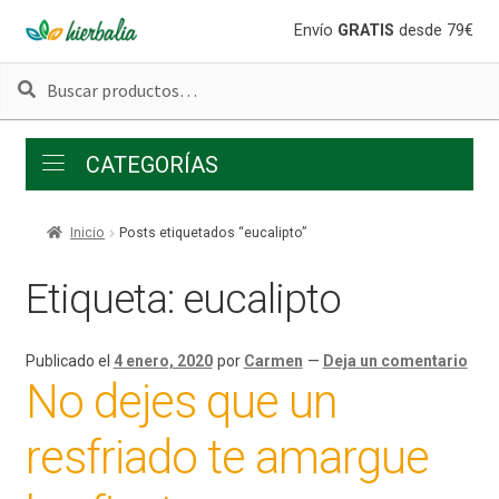
Ir
Ir
Envío
GRATIS
desde 79€
a
al
Buscar
Buscar
la
contenido
por:
navegación
CATEGORÍAS
Inicio
Posts etiquetados “eucalipto”
Etiqueta:
eucalipto
Publicado el
4 enero, 2020
por
Carmen
—
Deja un comentario
No dejes que un
resfriado te amargue