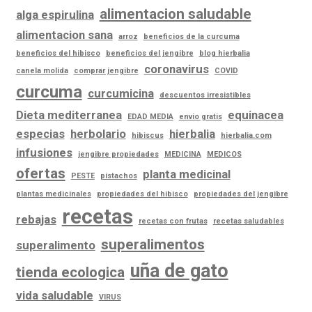
alimentacion saludable
alga espirulina
alimentacion sana
arroz
beneficios de la curcuma
beneficios del hibisco
beneficios del jengibre
blog hierbalia
coronavirus
canela molida
comprar jengibre
COVID
curcuma
curcumicina
descuentos irresistibles
Dieta mediterranea
equinacea
EDAD MEDIA
envio gratis
especias
herbolario
hierbalia
hibiscus
hierbalia.com
infusiones
jengibre propiedades
MEDICINA
MEDICOS
ofertas
planta medicinal
PESTE
pistachos
plantas medicinales
propiedades del hibisco
propiedades del jengibre
recetas
rebajas
recetas con frutas
recetas saludables
superalimentos
superalimento
uña de gato
tienda ecologica
vida saludable
VIRUS